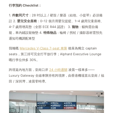
行李預約 Checklist：
1.
件數同尺寸
：28 吋以上 / 硬殼 / 樂器（結他、小提琴）必須備
註 2.
嬰兒安全座椅
：0–12 個月用嬰兒提籃、1–4 歲用兒童座椅、
4–7 歲用增高墊（全部 ECE R44 認證） 3.
寵物
：貓狗需自備
籠，車內鋪設寵物墊 4.
特殊物品
：輪椅 / 拐杖 / 攝影器材需預先
通知司機調配車型
我哋嘅
Mercedes V-Class 7-seat 車隊
後座為獨立 captain
seats，第三排可完全打平放行李；Alphard Executive Lounge
嘅行李位仲多 30%。
跨境返內地方面，皇崗口岸
24 小時通關
凌晨一樣車多——
Luxury Gateway 全線車隊持有跨境牌，由香港機場直出皇崗 / 福
田 / 深圳灣，凌晨零時滯。