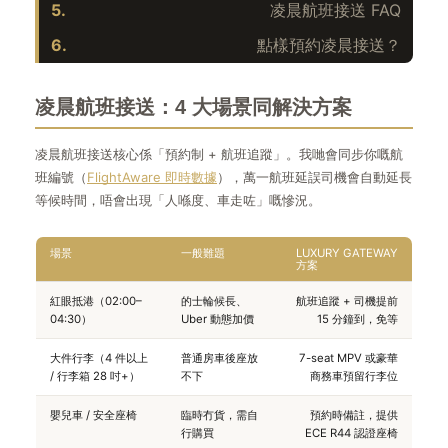
5.
凌晨航班接送 FAQ
6.
點樣預約凌晨接送？
凌晨航班接送：4 大場景同解決方案
凌晨航班接送核心係「預約制 + 航班追蹤」。我哋會同步你嘅航
班編號（
FlightAware 即時數據
），萬一航班延誤司機會自動延長
等候時間，唔會出現「人喺度、車走咗」嘅慘況。
場景
一般難題
LUXURY GATEWAY
方案
紅眼抵港（02:00–
的士輪候長、
航班追蹤 + 司機提前
04:30）
Uber 動態加價
15 分鐘到，免等
大件行李（4 件以上
普通房車後座放
7-seat MPV 或豪華
/ 行李箱 28 吋+）
不下
商務車預留行李位
嬰兒車 / 安全座椅
臨時冇貨，需自
預約時備註，提供
行購買
ECE R44 認證座椅