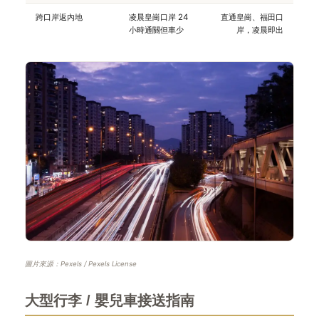
跨口岸返內地
凌晨皇崗口岸 24
直通皇崗、福田口
小時通關但車少
岸，凌晨即出
圖片來源：Pexels / Pexels License
大型行李 / 嬰兒車接送指南