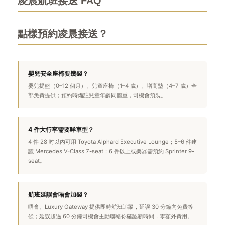
凌晨航班接送 FAQ
點樣預約凌晨接送？
嬰兒安全座椅要幾錢？
嬰兒提籃（0–12 個月）、兒童座椅（1–4 歲）、增高墊（4–7 歲）全
部免費提供；預約時備註兒童年齡同體重，司機會預裝。
4 件大行李需要咩車型？
4 件 28 吋以內可用 Toyota Alphard Executive Lounge；5–6 件建
議 Mercedes V-Class 7-seat；6 件以上或樂器需預約 Sprinter 9-
seat。
航班延誤會唔會加錢？
唔會。Luxury Gateway 提供即時航班追蹤，延誤 30 分鐘內免費等
候；延誤超過 60 分鐘司機會主動聯絡你確認新時間，零額外費用。