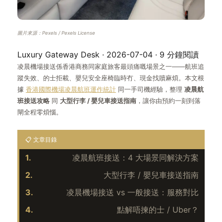
圖片來源：Pexels / Pexels License
Luxury Gateway Desk · 2026-07-04 · 9 分鐘閱讀
凌晨機場接送係香港商務同家庭旅客最頭痛嘅場景之一——航班追
蹤失效、的士拒載、嬰兒安全座椅臨時冇、現金找贖麻煩。本文根
據
香港國際機場凌晨航班運作統計
同一手司機經驗，整理
凌晨航
班接送攻略
同
大型行李 / 嬰兒車接送指南
，讓你由預約一刻到落
閘全程零煩惱。
📋 文章目錄
1.
凌晨航班接送：4 大場景同解決方案
2.
大型行李 / 嬰兒車接送指南
3.
凌晨機場接送 vs 一般接送：服務對比
4.
點解唔揀的士 / Uber？