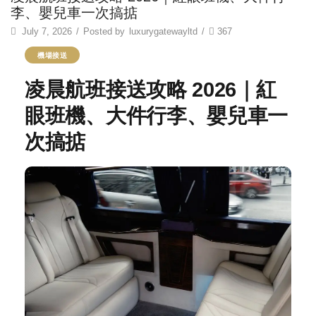
李、嬰兒車一次搞掂
July 7, 2026
/
Posted by
luxurygatewayltd
/
367
機場接送
凌晨航班接送攻略 2026｜紅
眼班機、大件行李、嬰兒車一
次搞掂