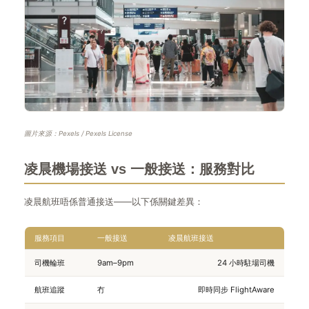
圖片來源：Pexels / Pexels License
凌晨機場接送 vs 一般接送：服務對比
凌晨航班唔係普通接送——以下係關鍵差異：
服務項目
一般接送
凌晨航班接送
司機輪班
9am–9pm
24 小時駐場司機
航班追蹤
冇
即時同步 FlightAware