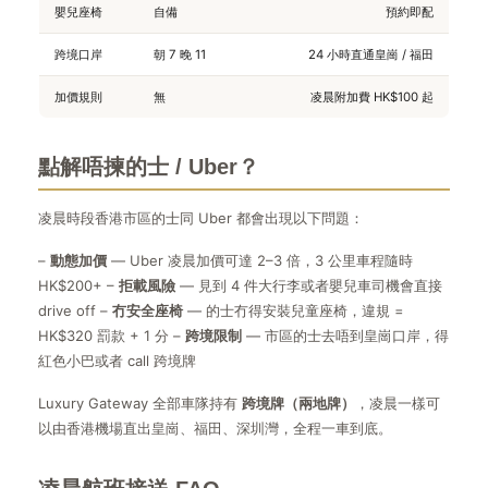
嬰兒座椅
自備
預約即配
跨境口岸
朝 7 晚 11
24 小時直通皇崗 / 福田
加價規則
無
凌晨附加費 HK$100 起
點解唔揀的士 / Uber？
凌晨時段香港市區的士同 Uber 都會出現以下問題：
–
動態加價
— Uber 凌晨加價可達 2–3 倍，3 公里車程隨時
HK$200+ –
拒載風險
— 見到 4 件大行李或者嬰兒車司機會直接
drive off –
冇安全座椅
— 的士冇得安裝兒童座椅，違規 =
HK$320 罰款 + 1 分 –
跨境限制
— 市區的士去唔到皇崗口岸，得
紅色小巴或者 call 跨境牌
Luxury Gateway 全部車隊持有
跨境牌（兩地牌）
，凌晨一樣可
以由香港機場直出皇崗、福田、深圳灣，全程一車到底。