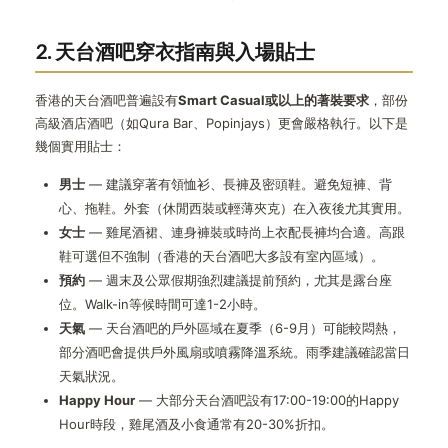
2. 天台酒吧穿衣指南與入場貼士
香港的天台酒吧普遍設有
Smart Casual或以上的著裝要求
，部份
高級酒店酒吧（如Qura Bar、Popinjays）更會嚴格執行。以下是
幾個實用貼士：
男士
— 建議穿著有領恤衫、長褲及密頭鞋。避免短褲、背
心、拖鞋。外套（休閒西裝或輕薄夾克）在入夜後尤其實用。
女士
— 雞尾酒裙、連身褲裝或時尚上衣配長褲均合適。高跟
鞋可選但不強制（香港的天台酒吧大多設有室內區域）。
預約
— 週末及公眾假期強烈建議提前預約，尤其是露台座
位。Walk-in等候時間可達1-2小時。
天氣
— 天台酒吧的戶外區域在夏季（6-9月）可能較悶熱，
部分酒吧會提供戶外風扇或噴霧降溫系統。雨季建議確認當日
天氣狀況。
Happy Hour
— 大部分天台酒吧設有17:00-19:00的Happy
Hour時段，雞尾酒及小食通常有20-30%折扣。