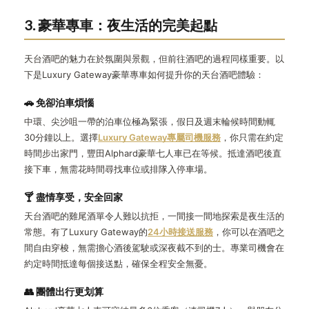
3. 豪華專車：夜生活的完美起點
天台酒吧的魅力在於氛圍與景觀，但前往酒吧的過程同樣重要。以
下是Luxury Gateway豪華專車如何提升你的天台酒吧體驗：
🚗 免卻泊車煩惱
中環、尖沙咀一帶的泊車位極為緊張，假日及週末輪候時間動輒
30分鐘以上。選擇
Luxury Gateway專屬司機服務
，你只需在約定
時間步出家門，豐田Alphard豪華七人車已在等候。抵達酒吧後直
接下車，無需花時間尋找車位或排隊入停車場。
🍸 盡情享受，安全回家
天台酒吧的雞尾酒單令人難以抗拒，一間接一間地探索是夜生活的
常態。有了Luxury Gateway的
24小時接送服務
，你可以在酒吧之
間自由穿梭，無需擔心酒後駕駛或深夜截不到的士。專業司機會在
約定時間抵達每個接送點，確保全程安全無憂。
👥 團體出行更划算