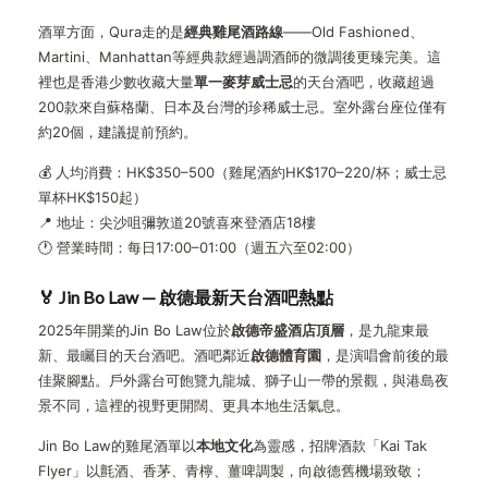
酒單方面，Qura走的是
經典雞尾酒路線
——Old Fashioned、
Martini、Manhattan等經典款經過調酒師的微調後更臻完美。這
裡也是香港少數收藏大量
單一麥芽威士忌
的天台酒吧，收藏超過
200款來自蘇格蘭、日本及台灣的珍稀威士忌。室外露台座位僅有
約20個，建議提前預約。
💰 人均消費：HK$350–500（雞尾酒約HK$170–220/杯；威士忌
單杯HK$150起）
📍 地址：尖沙咀彌敦道20號喜來登酒店18樓
🕐 營業時間：每日17:00–01:00（週五六至02:00）
🏅 Jin Bo Law — 啟德最新天台酒吧熱點
2025年開業的Jin Bo Law位於
啟德帝盛酒店頂層
，是九龍東最
新、最矚目的天台酒吧。酒吧鄰近
啟德體育園
，是演唱會前後的最
佳聚腳點。戶外露台可飽覽九龍城、獅子山一帶的景觀，與港島夜
景不同，這裡的視野更開闊、更具本地生活氣息。
Jin Bo Law的雞尾酒單以
本地文化
為靈感，招牌酒款「Kai Tak
Flyer」以氈酒、香茅、青檸、薑啤調製，向啟德舊機場致敬；