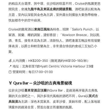
的精品天台選擇。與中環、尖沙咀的喧囂不同，Cruise的氛圍更悠
閒寫意，坐擁
九龍半島及東區走廊的開揚景觀
。酒吧裝潢以航海為
主題，室內以深藍與金色為主調，室外露台則擺放大量熱帶植物，
恍如都市中的空中綠洲。
Cruise的雞尾酒以
東南亞風味
為特色，招牌「Sailor’s Punch」以
冧酒、斑蘭、椰奶調製，濃郁香甜；「Kowloon Breeze」則以氈
酒、青瓜、接骨木花為主調，清新怡人。酒吧逢週五晚設有現場樂
隊表演，以爵士和輕音樂為主，非常適合情侶約會或三五知己小
聚。
💰 人均消費：HK$200–350（雞尾酒約HK$130–160/杯）
📍 地址：北角邨里1號Hyatt Centric Victoria Harbour 23樓
🕐 營業時間：每日17:00–01:00
🏅 Qura Bar — 尖沙咀的古典海景秘境
位於尖沙咀
喜來登酒店頂層
的Qura Bar，是維港兩岸最具古典氛
圍的天台酒吧之一。與許多現代風格的酒吧不同，Qura以
英式古
典裝潢
為主調：深色木質家具、皮革沙發、黃銅吊燈，配上落地玻
璃窗外的維港全景，營造出復古而優雅的氛圍。