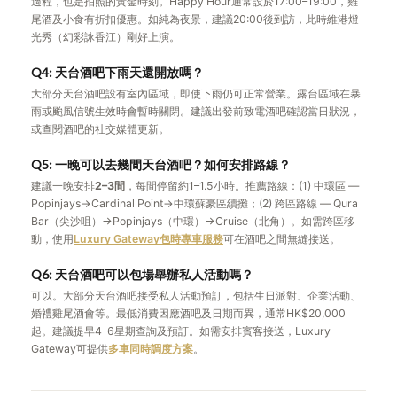
過程，也是拍照的黃金時刻。Happy Hour通常設於17:00–19:00，雞
尾酒及小食有折扣優惠。如純為夜景，建議20:00後到訪，此時維港燈
光秀（幻彩詠香江）剛好上演。
Q4: 天台酒吧下雨天還開放嗎？
大部分天台酒吧設有室內區域，即使下雨仍可正常營業。露台區域在暴
雨或颱風信號生效時會暫時關閉。建議出發前致電酒吧確認當日狀況，
或查閱酒吧的社交媒體更新。
Q5: 一晚可以去幾間天台酒吧？如何安排路線？
建議一晚安排
2–3間
，每間停留約1–1.5小時。推薦路線：(1) 中環區 —
Popinjays→Cardinal Point→中環蘇豪區續攤；(2) 跨區路線 — Qura
Bar（尖沙咀）→Popinjays（中環）→Cruise（北角）。如需跨區移
動，使用
Luxury Gateway包時專車服務
可在酒吧之間無縫接送。
Q6: 天台酒吧可以包場舉辦私人活動嗎？
可以。大部分天台酒吧接受私人活動預訂，包括生日派對、企業活動、
婚禮雞尾酒會等。最低消費因應酒吧及日期而異，通常HK$20,000
起。建議提早4–6星期查詢及預訂。如需安排賓客接送，Luxury
Gateway可提供
多車同時調度方案
。