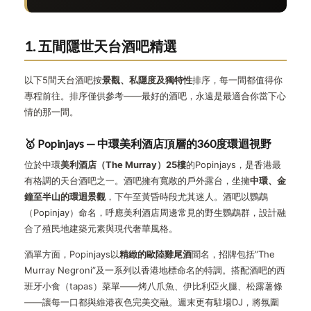
1. 五間隱世天台酒吧精選
以下5間天台酒吧按
景觀、私隱度及獨特性
排序，每一間都值得你
專程前往。排序僅供參考——最好的酒吧，永遠是最適合你當下心
情的那一間。
🥇 Popinjays — 中環美利酒店頂層的360度環迴視野
位於中環
美利酒店（The Murray）25樓
的Popinjays，是香港最
有格調的天台酒吧之一。酒吧擁有寬敞的戶外露台，坐擁
中環、金
鐘至半山的環迴景觀
，下午至黃昏時段尤其迷人。酒吧以鸚鵡
（Popinjay）命名，呼應美利酒店周邊常見的野生鸚鵡群，設計融
合了殖民地建築元素與現代奢華風格。
酒單方面，Popinjays以
精緻的歐陸雞尾酒
聞名，招牌包括”The
Murray Negroni”及一系列以香港地標命名的特調。搭配酒吧的西
班牙小食（tapas）菜單——烤八爪魚、伊比利亞火腿、松露薯條
——讓每一口都與維港夜色完美交融。週末更有駐場DJ，將氛圍