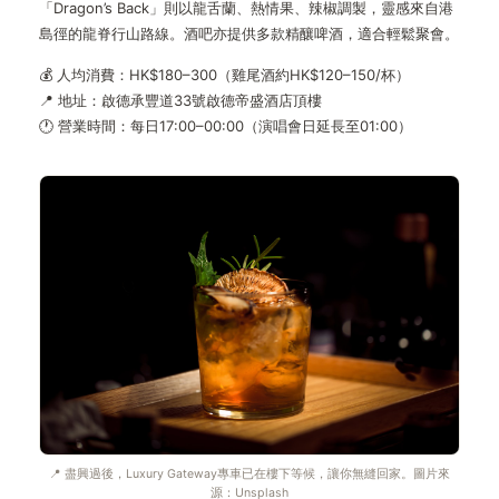
「Dragon’s Back」則以龍舌蘭、熱情果、辣椒調製，靈感來自港
島徑的龍脊行山路線。酒吧亦提供多款精釀啤酒，適合輕鬆聚會。
💰 人均消費：HK$180–300（雞尾酒約HK$120–150/杯）
📍 地址：啟德承豐道33號啟德帝盛酒店頂樓
🕐 營業時間：每日17:00–00:00（演唱會日延長至01:00）
📍 盡興過後，Luxury Gateway專車已在樓下等候，讓你無縫回家。圖片來
源：Unsplash