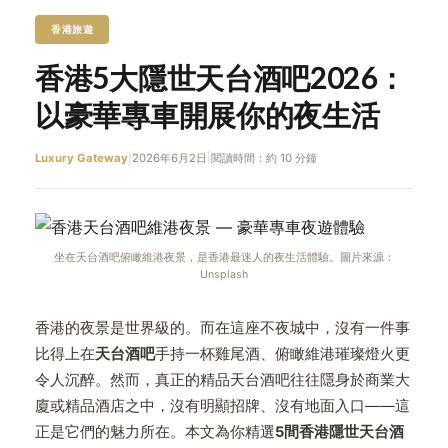
香港旅遊
香港5大隱世天台酒吧2026：
以豪華專車開展你的夜生活
Luxury Gateway
|
2026年6月2日
|
閱讀時間：約 10 分鐘
坐在天台酒吧俯瞰維港夜景，是香港最迷人的夜生活體驗。圖片來源：
Unsplash
香港的夜景是世界級的。而在這座不夜城中，沒有一件事
比得上在
天台酒吧
手持一杯雞尾酒、俯瞰維港璀璨燈火更
令人沉醉。然而，真正的精品天台酒吧往往隱身於商業大
廈或精品酒店之中，沒有明顯招牌、沒有地面入口——這
正是它們的魅力所在。本文為你精選
5間香港隱世天台酒