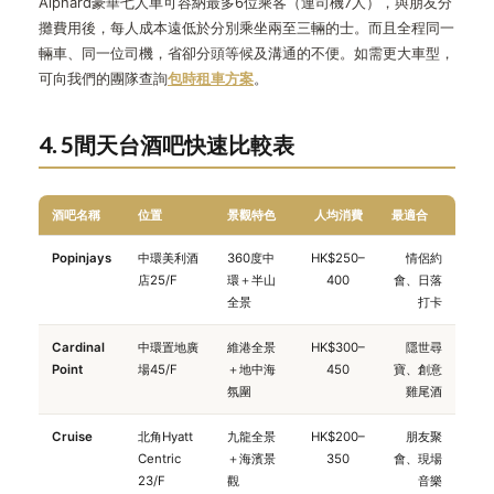
Alphard豪華七人車可容納最多6位乘客（連司機7人），與朋友分
攤費用後，每人成本遠低於分別乘坐兩至三輛的士。而且全程同一
輛車、同一位司機，省卻分頭等候及溝通的不便。如需更大車型，
可向我們的團隊查詢
包時租車方案
。
4. 5間天台酒吧快速比較表
酒吧名稱
位置
景觀特色
人均消費
最適合
Popinjays
中環美利酒
360度中
HK$250–
情侶約
店25/F
環＋半山
400
會、日落
全景
打卡
Cardinal
中環置地廣
維港全景
HK$300–
隱世尋
Point
場45/F
＋地中海
450
寶、創意
氛圍
雞尾酒
Cruise
北角Hyatt
九龍全景
HK$200–
朋友聚
Centric
＋海濱景
350
會、現場
23/F
觀
音樂