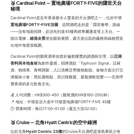
🥈 Cardinal Point — 置地廣場FORTY-FIVE的隱世天台
秘境
Cardinal Point是近年香港最令人驚喜的天台酒吧之一，位於中環
置地廣場FORTY-FIVE頂層
。這間酒吧走的是「隱世奢華」路線
——沒有地面招牌，必須先到達45樓再經專屬通道登上天台。一
踏出電梯，
維港全景
便在眼前展開，露天座位區的藤椅與綠植營造
出地中海度假氛圍。
Cardinal Point的雞尾酒單由曾於倫敦獲獎的調酒師主理，以
亞洲
香料與本地食材
為創作靈感，招牌酒款「Typhoon Signal」以冧
酒、熱情果、青檸調製，入口清爽且帶微辣餘韻。食物方面主打亞
洲風味小食：黑松露蝦餃、四川辣雞翼、避風塘軟殼蟹——完美呼
應香港的多元飲食文化。
💰 人均消費：HK$300–450（雞尾酒約HK$160–200/杯）
📍 地址：中環皇后大道中15號置地廣場FORTY-FIVE 45樓
🕐 營業時間：每日17:00–01:00（週五六至02:00）
🥉 Cruise — 北角Hyatt Centric的空中綠洲
位於北角
Hyatt Centric 23樓
的Cruise天台酒吧是港島東區少有