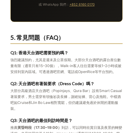
或 WhatsApp 我們：
+852 6160 0170
5. 常見問題（FAQ）
Q1: 香港天台酒吧需要預約嗎？
強烈建議預約，尤其是週末及公眾假期。大部分天台酒吧的露台座位數
量有限（通常只有15–30個），Walk-in客人往往需要等候1–2小時或被
安排到室內區域。可透過酒吧官網、電話或OpenRice等平台預約。
Q2: 天台酒吧有著裝要求（Dress Code）嗎？
大部分高級酒店天台酒吧（Popinjays、Qura Bar）設有Smart Casual
著裝要求，男士需穿有領恤衫及長褲，謝絕短褲、背心及拖鞋。中檔酒
吧如Cruise和Jin Bo Law相對寬鬆，但仍建議避免過於休閒的運動服
裝。
Q3: 天台酒吧的最佳到訪時間是？
推薦
黃昏時段（17:30–19:00）
到訪，可以同時欣賞日落及夜景的轉變