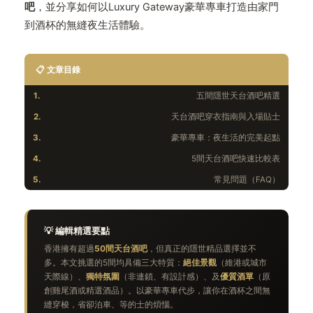
吧
，並分享如何以Luxury Gateway豪華專車打造由家門
到酒杯的無縫夜生活體驗。
📋 文章目錄
1.
五間隱世天台酒吧精選
2.
天台酒吧穿衣指南與入場貼士
3.
豪華專車：夜生活的完美起點
4.
5間天台酒吧快速比較表
5.
常見問題（FAQ）
💡 編輯精選要點
香港擁有超過
50間天台酒吧
，但真正的隱世精品選擇並不
多。本文挑選的5間均具備三大特質：
絕佳景觀
（維港或城市
天際線）、
獨特氛圍
（非連鎖、有設計感）、及
優質酒單
（原
創雞尾酒或精選酒品）。以豪華專車代步，讓你在酒杯之間無
縫穿梭，省卻泊車、等的士的煩惱。