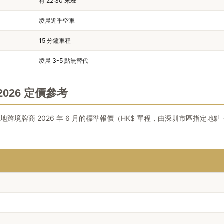
有 22:30 末班
凌晨近乎空車
15 分鐘車程
凌晨 3-5 點無替代
026 定價參考
與其他本地跨境牌商 2026 年 6 月的標準報價（HK$ 單程，由深圳市區指定地點 