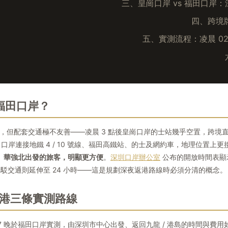
三、皇崗口岸 vs 福田口岸
四、跨境牌
五、實測流程：凌晨 02:
福田口岸？
關，但配套交通極不友善——凌晨 3 點後皇崗口岸的士站幾乎空置，跨境直通
岸連接地鐵 4 / 10 號線、福田高鐵站、的士及網約車，地理位置上更接
D、華強北出發的旅客，明顯更方便
。
深圳口岸辦公室
公布的開放時間表顯
開放，但接駁交通則延伸至 24 小時——這是規劃深夜返港路線時必須分清的概念。
夜返港三條實測路線
連續 7 晚於福田口岸實測，由深圳市中心出發、返回九龍 / 港島的時間與費用