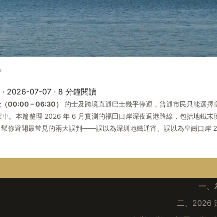
e
k · 2026-07-07 · 8 分鐘閱讀
00:00 – 06:30）
的士及跨境直通巴士幾乎停運，普通市民只能選擇皇崗
家車。本篇整理 2026 年 6 月實測的福田口岸深夜返港路線，包括地鐵
幫你避開最常見的兩大誤判——誤以為深圳地鐵通宵、誤以為皇崗口岸 24 
一、
二、202