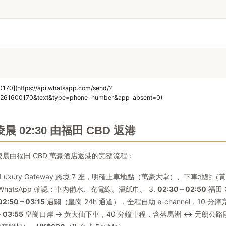
170](https://api.whatsapp.com/send/?
261600170&text&type=phone_number&app_absent=0)
 02:30 由福田 CBD 返港
某日凌晨由福田 CBD 萬豪酒店返港的完整流程：
約 Luxury Gateway 跨境 7 座，明確上車地點（萬豪大堂）、下車地點（黃
hatsApp 確認；車內備水、充電線、濕紙巾。 3.
02:30 – 02:50
福田 
02:50 – 03:15
過關（皇崗 24h 通道），全程自助 e-channel，10 分鐘
– 03:55
皇崗口岸 → 黃大仙下車，40 分鐘車程，含落馬洲 ↔ 元朗公路段