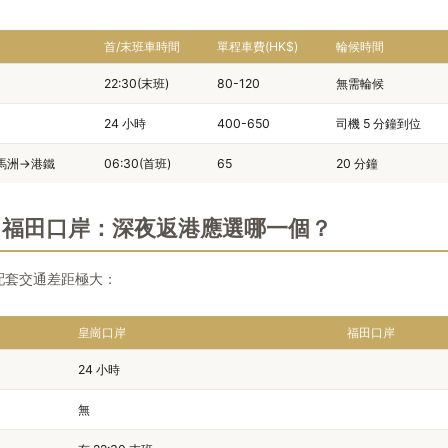
首/末班車時間
單程車費(HK$)
輪候時間
22:30(末班)
80-120
無需輪候
24 小時
400-650
司機 5 分鐘到位
落馬洲→港鐵
06:30(首班)
65
20 分鐘
s 福田口岸：深夜返港應選哪一個？
但配套交通差距極大：
皇崗口岸
福田口岸
24 小時
無