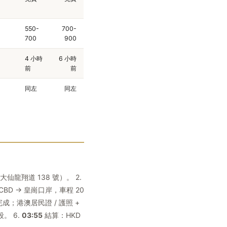
550-
700-
700
900
4 小時
6 小時
前
前
同左
同左
大仙龍翔道 138 號）。 2.
CBD → 皇崗口岸，車程 20
完成；港澳居民證 / 護照 +
。 6.
03:55
結算：HKD