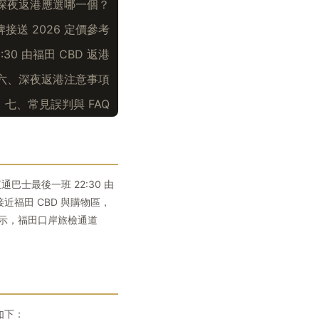
：深夜返港應選哪一個？
接送 2026 定價參考
30 由福田 CBD 返港
六、深夜返港注意事項
七、常見誤判與 FAQ
巴士最後一班 22:30 由
近福田 CBD 與購物區，
示，福田口岸旅檢通道
如下：