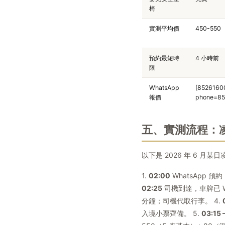
椅
實測平均價
450-550
預約最短時
4 小時前
限
WhatsApp
[85261600
報價
phone=85
五、實測流程：凌晨
以下是 2026 年 6 月
1.
02:00
WhatsApp 預
02:25
司機到達，車牌已 W
分鐘；司機代取行李。 4.
入境小票齊備。 5.
03:15 