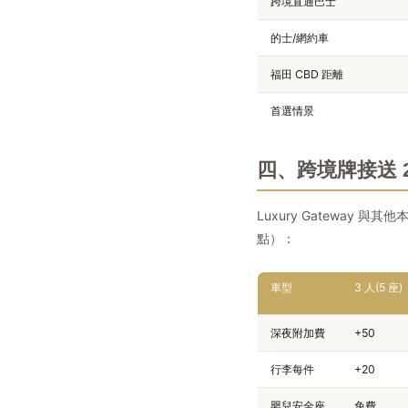
跨境直通巴士
的士/網約車
福田 CBD 距離
首選情景
四、跨境牌接送 2
Luxury Gateway 
點）：
車型
3 人(5 座)
深夜附加費
+50
行李每件
+20
嬰兒安全座
免費