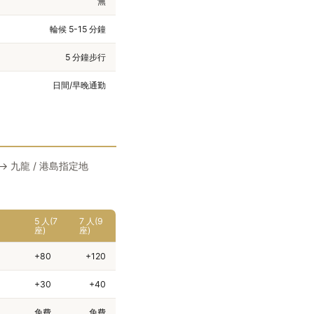
無
輪候 5-15 分鐘
5 分鐘步行
日間/早晚通勤
→ 九龍 / 港島指定地
5 人(7
7 人(9
座)
座)
+80
+120
+30
+40
免費
免費