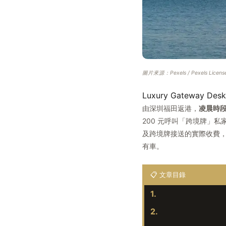
圖片來源：Pexels / Pexels Licens
Luxury Gateway Des
由深圳福田返港，
凌晨時段（
200 元呼叫「跨境牌」私
及跨境牌接送的實際收費，
有車。
📋 文章目錄
1.
2.